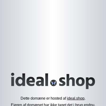
Dette domæne er hosted af
ideal.shop
.
Ejeren af domænet har ikke taget det i brug endnu.