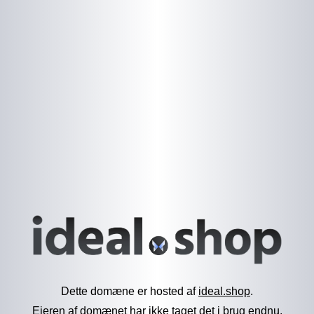
Dette domæne er hosted af
ideal.shop
.
Ejeren af domænet har ikke taget det i brug endnu.