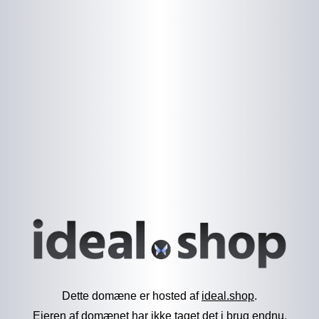
Dette domæne er hosted af
ideal.shop
.
Ejeren af domænet har ikke taget det i brug endnu.