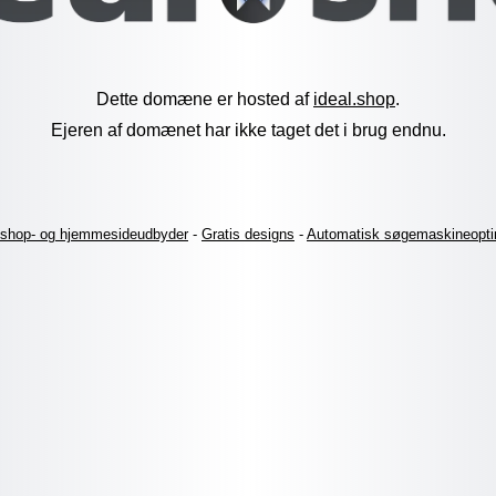
Dette domæne er hosted af
ideal.shop
.
Ejeren af domænet har ikke taget det i brug endnu.
shop- og hjemmesideudbyder
-
Gratis designs
-
Automatisk søgemaskineopti