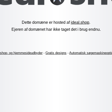
Dette domæne er hosted af
ideal.shop
.
Ejeren af domænet har ikke taget det i brug endnu.
shop- og hjemmesideudbyder
-
Gratis designs
-
Automatisk søgemaskineopti